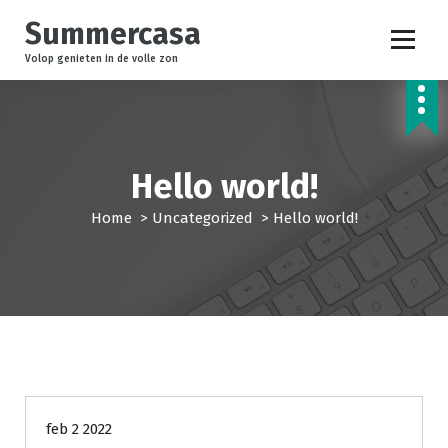
G
Summercasa
a
n
Volop genieten in de volle zon
a
a
r
i
n
Hello world!
h
o
Home
>
Uncategorized
>
Hello world!
u
d
Uncategorized
feb 2 2022